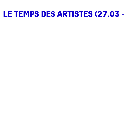
Le temps des artistes (27.03 -
11.04.2021)
Arcinfo / On se fait une expo dans un musée
neuchatelois ce week-end ?
Canal Alpha / Le musée du Locle expose les
artistes empêchés
Le Matin Dimanche / Stanley Kubrick sous un
autre angle
La Matinale / L’impatience se fait sentir pour
l’ouverture des musées