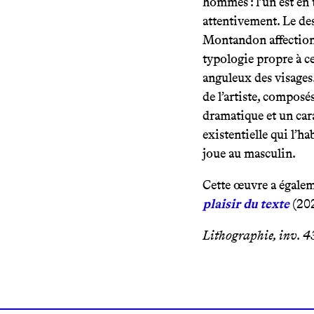
hommes : l’un est en t
attentivement. Le d
Montandon affectionn
typologie propre à ce
anguleux des visages.
de l’artiste, composé
dramatique et un cara
existentielle qui l’h
joue au masculin.
Cette œuvre a égalem
plaisir du texte
(20
Lithographie, inv. 4