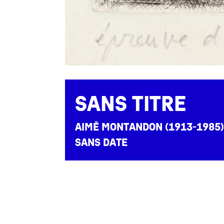
LE
MÉDIATION
MBAL
BOUTIQUE
PRESSE
Sans titre
Aimé Montandon (1913-1985)
sans date