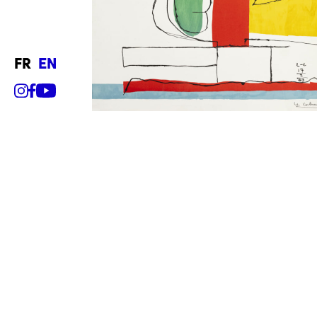
fr
en