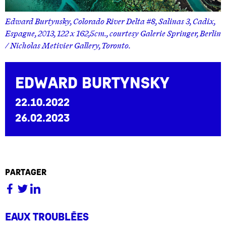
Edward Burtynsky, Colorado River Delta #8, Salinas 3, Cadix,
Espagne, 2013, 122 x 162,5cm., courtesy Galerie Springer, Berlin
/ Nicholas Metivier Gallery, Toronto.
Edward Burtynsky
22.10.2022
26.02.2023
partager
Eaux troublées