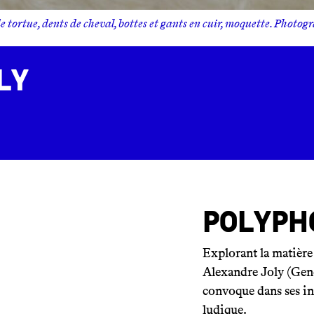
 tortue, dents de cheval, bottes et gants en cuir, moquette. Photogr
ly
Polyph
Explorant la matière
Alexandre Joly (Genè
convoque dans ses ins
ludique.