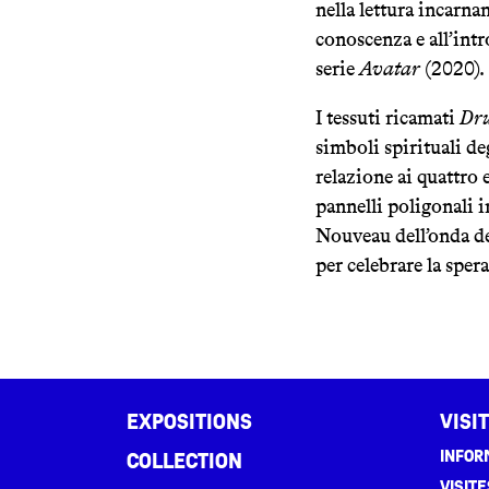
nella lettura incarna
conoscenza e all’intr
serie
Avatar
(2020).
I tessuti ricamati
Dru
simboli spirituali de
relazione ai quattro e
pannelli poligonali 
Nouveau dell’onda dell
per celebrare la sper
Expositions
Visi
Infor
Collection
Visit