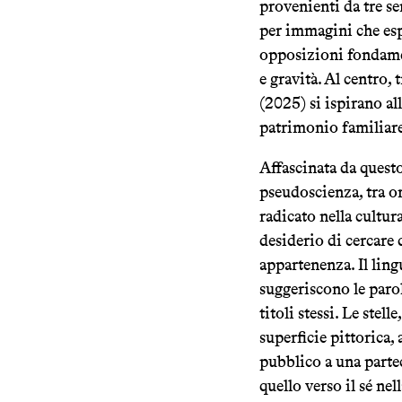
provenienti da tre se
per immagini che esp
opposizioni fondamen
e gravità. Al centro,
(2025) si ispirano al
patrimonio familiare 
Affascinata da questo
pseudoscienza, tra o
radicato nella cultur
desiderio di cercare 
appartenenza. Il lin
suggeriscono le paro
titoli stessi. Le stel
superficie pittorica,
pubblico a una parte
quello verso il sé nel