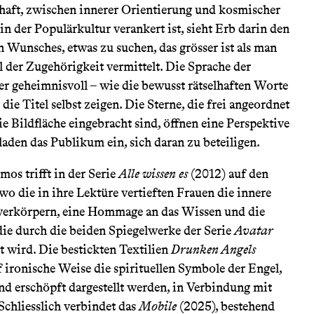
aft, zwischen innerer Orientierung und kosmischer
in der Populärkultur verankert ist, sieht Erb darin den
n Wunsches, etwas zu suchen, das grösser ist als man
l der Zugehörigkeit vermittelt. Die Sprache der
r geheimnisvoll – wie die bewusst rätselhaften Worte
die Titel selbst zeigen. Die Sterne, die frei angeordnet
ie Bildfläche eingebracht sind, öffnen eine Perspektive
laden das Publikum ein, sich daran zu beteiligen.
mos trifft in der Serie
Alle wissen es
(2012) auf den
 wo die in ihre Lektüre vertieften Frauen die innere
verkörpern, eine Hommage an das Wissen und die
die durch die beiden Spiegelwerke der Serie
Avatar
t wird. Die bestickten Textilien
Drunken Angels
 ironische Weise die spirituellen Symbole der Engel,
nd erschöpft dargestellt werden, in Verbindung mit
Schliesslich verbindet das
Mobile
(2025), bestehend