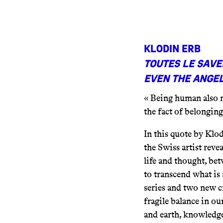
Klodin Erb
Toutes le save
even the angel
« Being human also m
the fact of belongin
In this quote by Kl
the Swiss artist reve
life and thought, bet
to transcend what is
series and two new cr
fragile balance in o
and earth, knowledge 