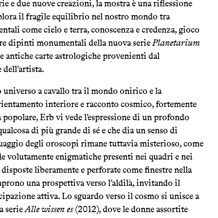
rie e due nuove creazioni, la mostra è una riflessione
lora il fragile equilibrio nel nostro mondo tra
tali come cielo e terra, conoscenza e credenza, gioco
 tre dipinti monumentali della nuova serie
Planetarium
le antiche carte astrologiche provenienti dal
dell’artista.
 universo a cavallo tra il mondo onirico e la
rientamento interiore e racconto cosmico, fortemente
a popolare, Erb vi vede l’espressione di un profondo
qualcosa di più grande di sé e che dia un senso di
guaggio degli oroscopi rimane tuttavia misterioso, come
le volutamente enigmatiche presenti nei quadri e nei
le, disposte liberamente e perforate come finestre nella
 aprono una prospettiva verso l’aldilà, invitando il
cipazione attiva. Lo sguardo verso il cosmo si unisce a
la serie
Alle wissen es
(2012), dove le donne assortite