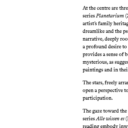
At the centre are th
series
Planetarium
(
artist’s family herit
dreamlike and the ps
narrative, deeply roo
a profound desire to
provides a sense of 
mysterious, as sugge
paintings and in thei
The stars, freely arr
open a perspective t
participation.
The gaze toward the 
series
Alle wissen es
(
reading embody inwar