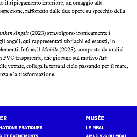
no il ripiegamento interiore, un omaggio alla
ospezione, rafforzato dalle due opere su specchio della
nken Angels
(2023) stravolgono ironicamente i
gli angeli, qui rappresentati ubriachi ed esausti, in
lementi. Infine, il
Mobile
(2025), composto da undici
in PVC trasparente, che giocano sul motivo Art
e vetrate, collega la terra al cielo passando per il mare,
anza e la trasformazione.
ter
Musée
mations pratiques
Le MBAL
es et événements
Ami·e·x·s du MBAL