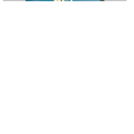
Horaires
Me-di
11h00- 17h00
Musée des Beaux-Arts Le Locle - MBAL