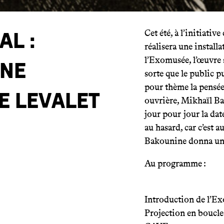
Cet été, à l’initiativ
AL :
réalisera une install
l’Exomusée, l’œuvre 
une
sorte que le public p
pour thème la pensée 
e Levalet
ouvrière, Mikhaïl Ba
jour pour jour la dat
au hasard, car c’est 
Bakounine donna une 
Au programme :
Introduction de l’Exo
Projection en boucle 