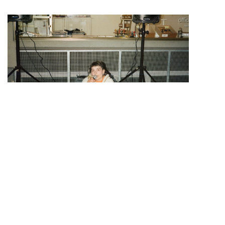
ter
Musée
mations pratiques
Le MBAL