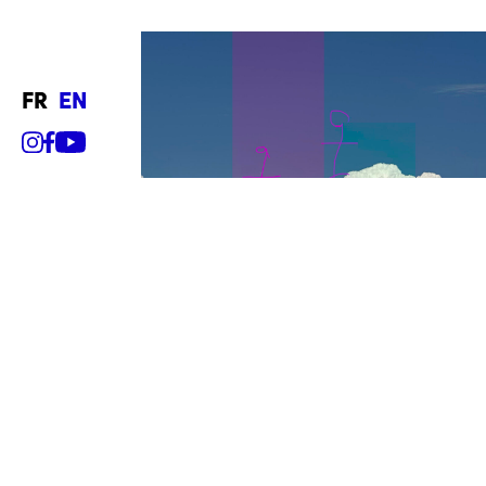
fr
en
Horaires
Me-di
11h00- 17h00