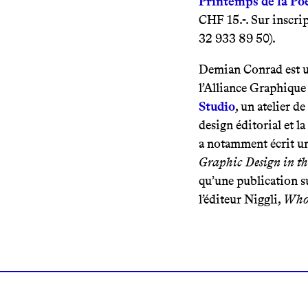
Printemps de la Po
CHF 15.-. Sur inscrip
32 933 89 50).
Demian Conrad est un
l’Alliance Graphique 
Studio
, un atelier de
design éditorial et la
a notamment écrit une
Graphic Design in th
qu’une publication su
l’éditeur Niggli,
Who 