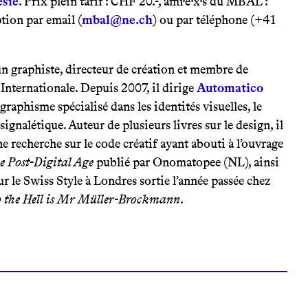
ésie
. Prix plein tarif : CHF 20.-, ami·e·x·s du MBAL :
tion par email (
mbal@ne.ch
) ou par téléphone (+41
 graphiste, directeur de création et membre de
Internationale. Depuis 2007, il dirige
Automatico
 graphisme spécialisé dans les identités visuelles, le
 signalétique. Auteur de plusieurs livres sur le design, il
 recherche sur le code créatif ayant abouti à l’ouvrage
e Post-Digital Age
publié par Onomatopee (NL), ainsi
r le Swiss Style à Londres sortie l’année passée chez
the Hell is Mr Müller-Brockmann
.